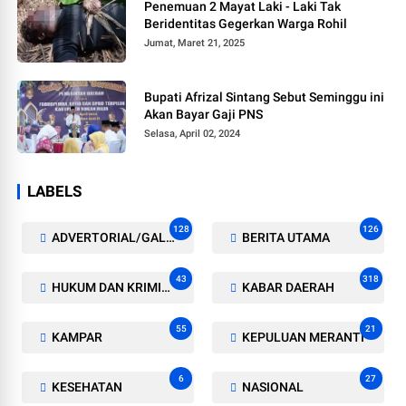
Penemuan 2 Mayat Laki - Laki Tak
Beridentitas Gegerkan Warga Rohil
Jumat, Maret 21, 2025
Bupati Afrizal Sintang Sebut Seminggu ini
Akan Bayar Gaji PNS
Selasa, April 02, 2024
LABELS
128
126
ADVERTORIAL/GALERI
BERITA UTAMA
43
318
HUKUM DAN KRIMINAL
KABAR DAERAH
55
21
KAMPAR
KEPULUAN MERANTI
6
27
KESEHATAN
NASIONAL