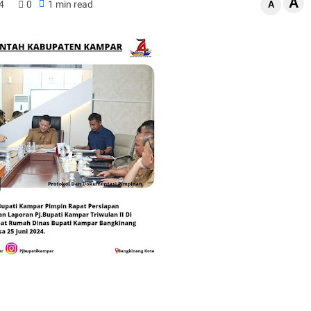
A
4
0
1 min read
A