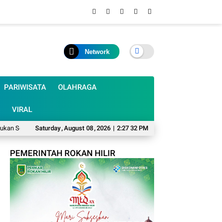
Network
PARIWISATA
OLAHRAGA
VIRAL
Semangat Ibu-Ibu OPD Lewat Senam dan Perlombaan
Saturday
,
August
08
,
2026
|
2:27 33 PM
Solar Subsidi Langka 
PEMERINTAH ROKAN HILIR