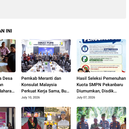
N INI
a Desa
Pemkab Meranti dan
Hasil Seleksi Pemenuhan
an
Konsulat Malaysia
Kuota SMPN Pekanbaru
dahara
Perkuat Kerja Sama, Buka
Diumumkan, Disdik
n
Peluang Kerja, Beasiswa,
Imbau Orang Tua
July 10, 2026
July 07, 2026
hingga Pasar Produk
Dampingi Anak Daftar
Lokal
Ulang