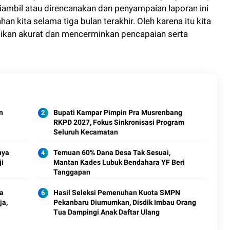
diambil atau direncanakan dan penyampaian laporan ini
an kita selama tiga bulan terakhir. Oleh karena itu kita
ikan akurat dan mencerminkan pencapaian serta
n
Bupati Kampar Pimpin Pra Musrenbang
RKPD 2027, Fokus Sinkronisasi Program
Seluruh Kecamatan
nya
Temuan 60% Dana Desa Tak Sesuai,
ji
Mantan Kades Lubuk Bendahara YF Beri
Tanggapan
a
Hasil Seleksi Pemenuhan Kuota SMPN
ja,
Pekanbaru Diumumkan, Disdik Imbau Orang
Tua Dampingi Anak Daftar Ulang