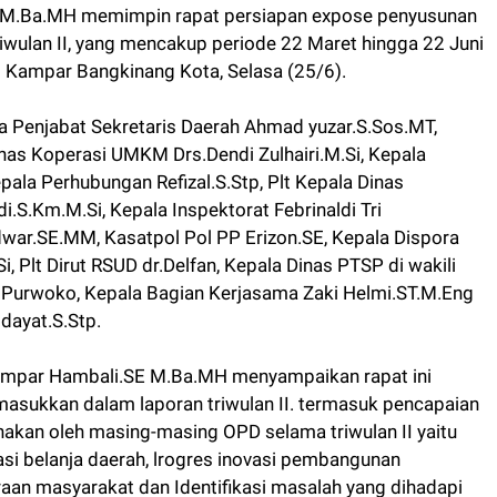
E M.Ba.MH memimpin rapat persiapan expose penyusunan
iwulan II, yang mencakup periode 22 Maret hingga 22 Juni
 Kampar Bangkinang Kota, Selasa (25/6).
nya Penjabat Sekretaris Daerah Ahmad yuzar.S.Sos.MT,
nas Koperasi UMKM Drs.Dendi Zulhairi.M.Si, Kepala
ala Perhubungan Refizal.S.Stp, Plt Kepala Dinas
.S.Km.M.Si, Kepala Inspektorat Febrinaldi Tri
ar.SE.MM, Kasatpol Pol PP Erizon.SE, Kepala Dispora
, Plt Dirut RSUD dr.Delfan, Kepala Dinas PTSP di wakili
i Purwoko, Kepala Bagian Kerjasama Zaki Helmi.ST.M.Eng
dayat.S.Stp.
Kampar Hambali.SE M.Ba.MH menyampaikan rapat ini
sukkan dalam laporan triwulan II. termasuk pencapaian
nakan oleh masing-masing OPD selama triwulan II yaitu
asi belanja daerah, lrogres inovasi pembangunan
eraan masyarakat dan Identifikasi masalah yang dihadapi