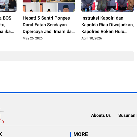
na BOS
Hebat! 5 Santri Ponpes
Instruksi Kapolri dan
tu,
Darul Fatah Sendayan
Kapolda Riau Diwujudkan,
balikan
Dipercaya Jadi Imam dan
Kapolres Rokan Hulu
ita Aset
Khatib Salat Idul Adha
Tancap Gas Bangun
May 26, 2026
April 10, 2026
1447 H
Jembatan Merah Putih
Presisi
Abouts Us
Susunan 
K
MORE