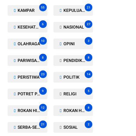
55
21
KAMPAR
KEPULUAN MERANTI
6
27
KESEHATAN
NASIONAL
10
3
OLAHRAGA
OPINI
8
8
PARIWISATA
PENDIDIKAN
23
14
PERISTIWA
POLITIK
9
5
POTRET PARLEMEN
RELIGI
12
8
ROKAN HILIR
ROKAN HULU
21
2
SERBA-SERBI
SOSIAL