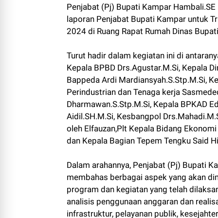
Penjabat (Pj) Bupati Kampar Hambali.S
laporan Penjabat Bupati Kampar untuk Tr
2024 di Ruang Rapat Rumah Dinas Bupati
Turut hadir dalam kegiatan ini di antara
Kepala BPBD Drs.Agustar.M.Si, Kepala Di
Bappeda Ardi Mardiansyah.S.Stp.M.Si, Kep
Perindustrian dan Tenaga kerja Sasmededi
Dharmawan.S.Stp.M.Si, Kepala BPKAD Edw
Aidil.SH.M.Si, Kesbangpol Drs.Mahadi.M.Si
oleh Elfauzan,Plt Kepala Bidang Ekonom
dan Kepala Bagian Tepem Tengku Said Hi
Dalam arahannya, Penjabat (Pj) Bupati 
membahas berbagai aspek yang akan dima
program dan kegiatan yang telah dilaksa
analisis penggunaan anggaran dan realis
infrastruktur, pelayanan publik, kesejaht