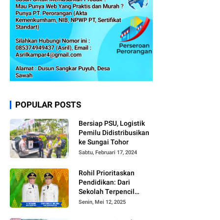
POPULAR POSTS
Bersiap PSU, Logistik
Pemilu Didistribusikan
ke Sungai Tohor
Sabtu, Februari 17, 2024
Rohil Prioritaskan
Pendidikan: Dari
Sekolah Terpencil
hingga Beasiswa
Senin, Mei 12, 2025
Merata