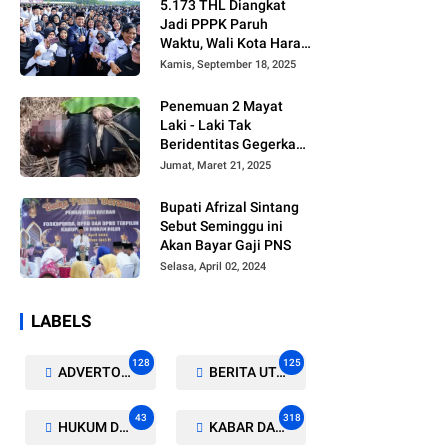
5.173 THL Diangkat
Jadi PPPK Paruh
Waktu, Wali Kota Harap
Ada Regulasi Baru
Kamis, September 18, 2025
Penemuan 2 Mayat
Laki - Laki Tak
Beridentitas Gegerkan
Warga Rohil
Jumat, Maret 21, 2025
Bupati Afrizal Sintang
Sebut Seminggu ini
Akan Bayar Gaji PNS
Selasa, April 02, 2024
LABELS
128
125
ADVERTORIAL/GALERI
BERITA UTAMA
43
318
HUKUM DAN KRIMINAL
KABAR DAERAH