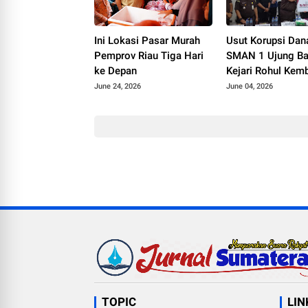
Ini Lokasi Pasar Murah
Usut Korupsi Da
Pemprov Riau Tiga Hari
SMAN 1 Ujung Ba
ke Depan
Kejari Rohul Kem
Rp962 Juta dan S
June 24, 2026
June 04, 2026
Miliaran
TOPIC
LIN