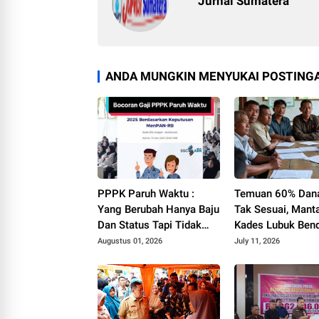
Jurnal Sumatera
ANDA MUNGKIN MENYUKAI POSTINGA
PPPK Paruh Waktu :
Temuan 60% Dan
Yang Berubah Hanya Baju
Tak Sesuai, Mant
Dan Status Tapi Tidak
Kades Lubuk Ben
Dengan Gaji Kami
YF Beri Tanggapa
Augustus 01, 2026
July 11, 2026