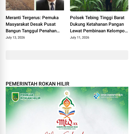
Meranti Tergerus: Pemuka
Polsek Tebing Tinggi Barat
Masyarakat Desak Pusat
Dukung Ketahanan Pangan
Bangun Tanggul Penahan
Lewat Pembinaan Kelompok
Gelombang
Tani Tunas Harapan Maju
July 13, 2026
July 11, 2026
PEMERINTAH ROKAN HILIR