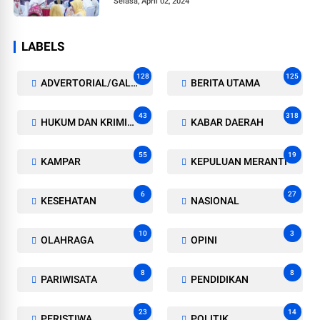
Selasa, April 02, 2024
LABELS
128
125
ADVERTORIAL/GALERI
BERITA UTAMA
43
318
HUKUM DAN KRIMINAL
KABAR DAERAH
55
19
KAMPAR
KEPULUAN MERANTI
6
27
KESEHATAN
NASIONAL
10
3
OLAHRAGA
OPINI
8
8
PARIWISATA
PENDIDIKAN
23
14
PERISTIWA
POLITIK