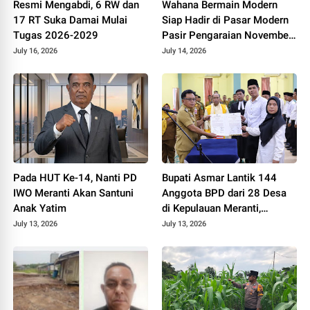
Resmi Mengabdi, 6 RW dan
Wahana Bermain Modern
17 RT Suka Damai Mulai
Siap Hadir di Pasar Modern
Tugas 2026-2029
Pasir Pengaraian November
2026
July 16, 2026
July 14, 2026
Pada HUT Ke-14, Nanti PD
Bupati Asmar Lantik 144
IWO Meranti Akan Santuni
Anggota BPD dari 28 Desa
Anak Yatim
di Kepulauan Meranti,
Tekankan Integritas dan
July 13, 2026
July 13, 2026
Sinergi Bangun Desa