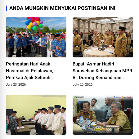
ANDA MUNGKIN MENYUKAI POSTINGAN INI
Peringatan Hari Anak
Bupati Asmar Hadiri
Nasional di Pelalawan,
Sarasehan Kebangsaan MPR
Pemkab Ajak Seluruh
RI, Dorong Kemandirian
Elemen Wujudkan Generasi
Fiskal Daerah
July 23, 2026
July 20, 2026
Emas 2045