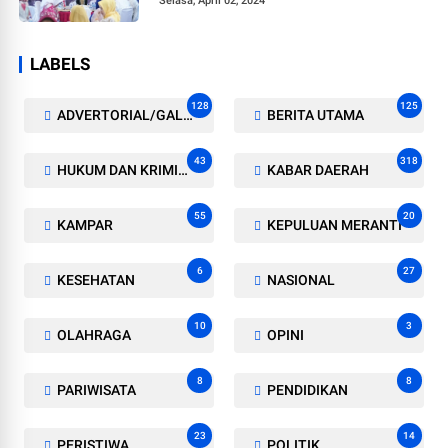
Selasa, April 02, 2024
LABELS
128
125
ADVERTORIAL/GALERI
BERITA UTAMA
43
318
HUKUM DAN KRIMINAL
KABAR DAERAH
55
20
KAMPAR
KEPULUAN MERANTI
6
27
KESEHATAN
NASIONAL
10
3
OLAHRAGA
OPINI
8
8
PARIWISATA
PENDIDIKAN
23
14
PERISTIWA
POLITIK