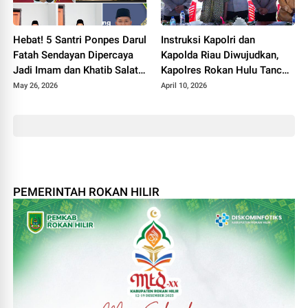
Hebat! 5 Santri Ponpes Darul
Instruksi Kapolri dan
Fatah Sendayan Dipercaya
Kapolda Riau Diwujudkan,
Jadi Imam dan Khatib Salat
Kapolres Rokan Hulu Tancap
Idul Adha 1447 H
Gas Bangun Jembatan
May 26, 2026
April 10, 2026
Merah Putih Presisi
PEMERINTAH ROKAN HILIR