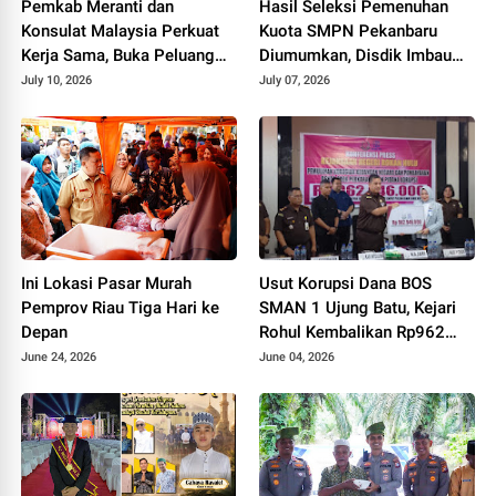
Pemkab Meranti dan
Hasil Seleksi Pemenuhan
Konsulat Malaysia Perkuat
Kuota SMPN Pekanbaru
Kerja Sama, Buka Peluang
Diumumkan, Disdik Imbau
Kerja, Beasiswa, hingga
Orang Tua Dampingi Anak
July 10, 2026
July 07, 2026
Pasar Produk Lokal
Daftar Ulang
Ini Lokasi Pasar Murah
Usut Korupsi Dana BOS
Pemprov Riau Tiga Hari ke
SMAN 1 Ujung Batu, Kejari
Depan
Rohul Kembalikan Rp962
Juta dan Sita Aset Miliaran
June 24, 2026
June 04, 2026